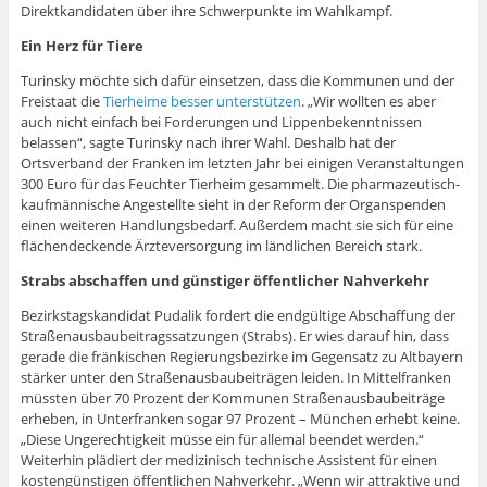
e
Direktkandidaten über ihre Schwerpunkte im Wahlkampf.
r
g
Ein Herz für Tiere
e
ö
f
Turinsky möchte sich dafür einsetzen, dass die Kommunen und der
f
n
Freistaat die
Tierheime besser unterstützen
. „Wir wollten es aber
e
auch nicht einfach bei Forderungen und Lippenbekenntnissen
t
)
belassen“, sagte Turinsky nach ihrer Wahl. Deshalb hat der
Ortsverband der Franken im letzten Jahr bei einigen Veranstaltungen
300 Euro für das Feuchter Tierheim gesammelt. Die pharmazeutisch-
kaufmännische Angestellte sieht in der Reform der Organspenden
einen weiteren Handlungsbedarf. Außerdem macht sie sich für eine
flächendeckende Ärzteversorgung im ländlichen Bereich stark.
Strabs abschaffen und günstiger öffentlicher Nahverkehr
Bezirkstagskandidat Pudalik fordert die endgültige Abschaffung der
Straßenausbaubeitragssatzungen (Strabs). Er wies darauf hin, dass
gerade die fränkischen Regierungsbezirke im Gegensatz zu Altbayern
stärker unter den Straßenausbaubeiträgen leiden. In Mittelfranken
müssten über 70 Prozent der Kommunen Straßenausbaubeiträge
erheben, in Unterfranken sogar 97 Prozent – München erhebt keine.
„Diese Ungerechtigkeit müsse ein für allemal beendet werden.“
Weiterhin plädiert der medizinisch technische Assistent für einen
kostengünstigen öffentlichen Nahverkehr. „Wenn wir attraktive und