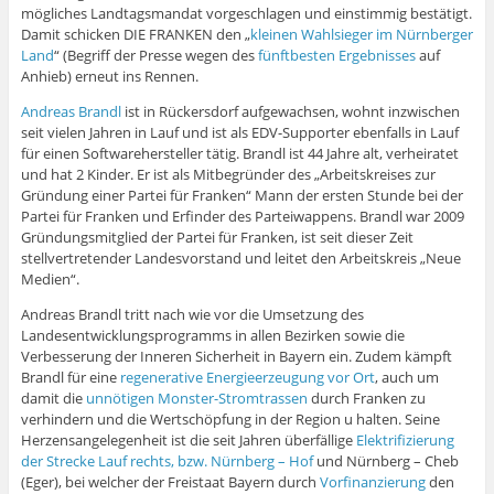
f
mögliches Landtagsmandat vorgeschlagen und einstimmig bestätigt.
n
e
Damit schicken DIE FRANKEN den „
kleinen Wahlsieger im Nürnberger
t
Land
“ (Begriff der Presse wegen des
fünftbesten Ergebnisses
auf
)
Anhieb) erneut ins Rennen.
Andreas Brandl
ist in Rückersdorf aufgewachsen, wohnt inzwischen
seit vielen Jahren in Lauf und ist als EDV-Supporter ebenfalls in Lauf
für einen Softwarehersteller tätig. Brandl ist 44 Jahre alt, verheiratet
und hat 2 Kinder. Er ist als Mitbegründer des „Arbeitskreises zur
Gründung einer Partei für Franken“ Mann der ersten Stunde bei der
Partei für Franken und Erfinder des Parteiwappens. Brandl war 2009
Gründungsmitglied der Partei für Franken, ist seit dieser Zeit
stellvertretender Landesvorstand und leitet den Arbeitskreis „Neue
Medien“.
Andreas Brandl tritt nach wie vor die Umsetzung des
Landesentwicklungsprogramms in allen Bezirken sowie die
Verbesserung der Inneren Sicherheit in Bayern ein. Zudem kämpft
Brandl für eine
regenerative Energieerzeugung vor Ort
, auch um
damit die
unnötigen Monster-Stromtrassen
durch Franken zu
verhindern und die Wertschöpfung in der Region u halten. Seine
Herzensangelegenheit ist die seit Jahren überfällige
Elektrifizierung
der Strecke Lauf rechts, bzw. Nürnberg – Hof
und Nürnberg – Cheb
(Eger), bei welcher der Freistaat Bayern durch
Vorfinanzierung
den