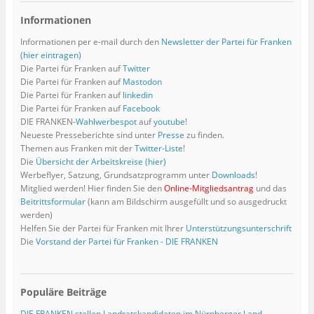
e
d
e
e
e
F
F
u
F
r
e
m
u
m
e
e
e
e
Informationen
g
n
F
e
F
n
n
m
n
e
(
e
m
e
s
s
F
s
ö
W
n
F
n
t
t
e
t
Informationen per e-mail durch den
Newsletter der Partei für Franken
f
i
s
e
s
e
e
n
e
f
r
t
n
t
r
r
s
r
(hier eintragen)
n
d
e
s
e
g
g
t
g
Die Partei für Franken auf
Twitter
e
i
r
t
r
e
e
e
e
t
n
g
e
g
ö
ö
r
ö
Die Partei für Franken auf
Mastodon
)
n
e
r
e
f
f
g
f
Die Partei für Franken auf
linkedin
e
ö
g
ö
f
f
e
f
u
f
e
f
n
n
ö
n
Die Partei für Franken auf
Facebook
e
f
ö
f
e
e
f
e
m
n
f
n
t
t
f
t
DIE FRANKEN-
Wahlwerbespot
auf
youtube
!
F
e
f
e
)
)
n
)
Neueste Presseberichte sind unter
Presse
zu finden.
e
t
n
t
e
n
)
e
)
t
Themen aus Franken mit der
Twitter-Liste
!
s
t
)
Die
Übersicht der Arbeitskreise (hier)
t
)
e
Werbeflyer, Satzung, Grundsatzprogramm unter
Downloads
!
r
g
Mitglied werden! Hier finden Sie den
Online-Mitgliedsantrag
und das
e
Beitrittsformular
(kann am Bildschirm ausgefüllt und so ausgedruckt
ö
f
werden)
f
Helfen Sie der Partei für Franken mit Ihrer
Unterstützungsunterschrift
n
e
Die
Vorstand der Partei für Franken - DIE FRANKEN
t
)
Populäre Beiträge
DIE FRANKEN stellen Landratskandidaten im Nürnberger Land