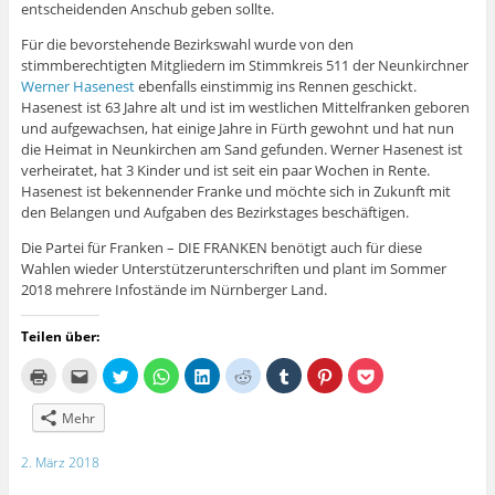
entscheidenden Anschub geben sollte.
Für die bevorstehende Bezirkswahl wurde von den
stimmberechtigten Mitgliedern im Stimmkreis 511 der Neunkirchner
Werner Hasenest
ebenfalls einstimmig ins Rennen geschickt.
Hasenest ist 63 Jahre alt und ist im westlichen Mittelfranken geboren
und aufgewachsen, hat einige Jahre in Fürth gewohnt und hat nun
die Heimat in Neunkirchen am Sand gefunden. Werner Hasenest ist
verheiratet, hat 3 Kinder und ist seit ein paar Wochen in Rente.
Hasenest ist bekennender Franke und möchte sich in Zukunft mit
den Belangen und Aufgaben des Bezirkstages beschäftigen.
Die Partei für Franken – DIE FRANKEN benötigt auch für diese
Wahlen wieder Unterstützerunterschriften und plant im Sommer
2018 mehrere Infostände im Nürnberger Land.
Teilen über:
K
K
K
K
K
K
K
K
K
l
l
l
l
l
l
l
l
l
i
i
i
i
i
i
i
i
i
c
c
c
c
c
c
c
c
c
Mehr
k
k
k
k
k
k
k
k
k
e
,
,
e
,
,
,
,
,
n
u
u
n
u
u
u
u
u
2. März 2018
z
m
m
,
m
m
m
m
m
u
d
ü
u
a
a
a
a
a
m
i
b
m
u
u
u
u
u