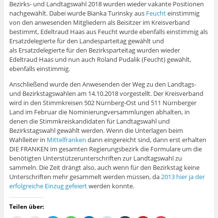
)
n
e
r
e
f
f
g
f
Bezirks- und Landtagswahl 2018 wurden wieder vakante Positionen
e
ö
g
ö
f
f
e
f
nachgewählt. Dabei wurde Bianka Turinsky aus
Feucht
einstimmig
u
f
e
f
n
n
ö
n
e
f
ö
f
e
e
f
e
von den anwesenden Mitgliedern als Beisitzer im Kreisverband
m
n
f
n
t
t
f
t
bestimmt, Edeltraud Haas aus Feucht wurde ebenfalls einstimmig als
F
e
f
e
)
)
n
)
e
t
n
t
e
Ersatzdelegierte für den Landesparteitag gewählt und
n
)
e
)
t
s
t
)
als Ersatzdelegierte für den Bezirksparteitag wurden wieder
t
)
Edeltraud Haas und nun auch Roland Pudalik (Feucht) gewählt,
e
r
ebenfalls einstimmig.
g
e
Anschließend wurde den Anwesenden der Weg zu den Landtags-
ö
f
und Bezirkstagswahlen am 14.10.2018 vorgestellt. Der Kreisverband
f
n
wird in den Stimmkreisen 502 Nürnberg-Ost und 511 Nürnberger
e
Land im Februar die Nominierungversammlungen abhalten, in
t
)
denen die Stimmkreiskandidaten für Landtagswahl und
Bezirkstagswahl gewählt werden. Wenn die Unterlagen beim
Wahlleiter in
Mittelfranken
dann eingereicht sind, dann erst erhalten
DIE FRANKEN im gesamten Regierungsbezirk die Formulare um die
benötigten Unterstützerunterschriften zur Landtagswahl zu
sammeln. Die Zeit drängt also, auch wenn für den Bezirkstag keine
Unterschriften mehr gesammelt werden müssen, da
2013 hier ja der
erfolgreiche Einzug gefeiert
werden konnte.
Teilen über: