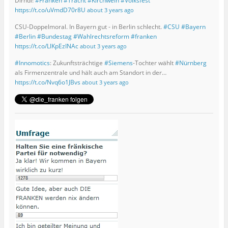
Dirndl!
#Franken
#Tracht
#Kirchweih
#Volksfest
https://t.co/uVmdD70r8U
about 3 years ago
CSU-Doppelmoral. In Bayern gut - in Berlin schlecht.
#CSU
#Bayern
#Berlin
#Bundestag
#Wahlrechtsreform
#franken
https://t.co/LlKpEzINAc
about 3 years ago
#Innomotics
: Zukunftsträchtige
#Siemens
-Tochter wählt
#Nürnberg
als Firmenzentrale und hält auch am Standort in der…
https://t.co/Nvq6o1JBvs
about 3 years ago