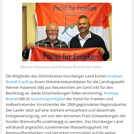
Werner Hasenest und Andreas Brandl (von links)
Die Mitglieder des Stimmkreises Nürnberger Land kürten
Andreas
Brandl (Lauf)
zu ihrem Stimmkreiskandidaten für die Landtagswahl.
Werner Hasenest (68) aus Neunkirchen am Sand tritt für den
Bezirkstag an. Beide Entscheidungen fielen einstimmig.
Andreas
Brandl
(48) ist
Gründungsmitglied
der Partei für Franken und
stellvertretender Vorsitzender der 2009 gegründeten Regionalpartei.
Der Laufer setzt auf eine stärkere erneuerbare und dezentrale
Energieversorgung, um von den extremen Preis-Schwankungen der
fossilen Brennstoffe unabhängig zu werden. Das Nürnberger Land
will Brandl angesichts zunehmender Wasserknappheit mit
Regenauffangbecken und Versickerungsmulden auf die weiter