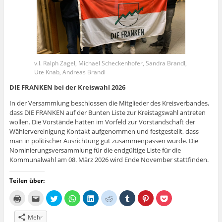
v.l. Ralph Zagel, Michael Scheckenhofer, Sandra Brandl,
Ute Knab, Andreas Brandl
DIE FRANKEN bei der Kreiswahl 2026
In der Versammlung beschlossen die Mitglieder des Kreisverbandes,
dass DIE FRANKEN auf der Bunten Liste zur Kreistagswahl antreten
wollen. Die Vorstände hatten im Vorfeld zur Vorstandschaft der
Wählervereinigung Kontakt aufgenommen und festgestellt, dass
man in politischer Ausrichtung gut zusammenpassen würde. Die
Nominierungsversammlung für die endgültige Liste für die
Kommunalwahl am 08. März 2026 wird Ende November stattfinden.
Teilen über:
K
K
K
K
K
K
K
K
K
l
l
l
l
l
l
l
l
l
i
i
i
i
i
i
i
i
i
c
c
c
c
c
c
c
c
c
Mehr
k
k
k
k
k
k
k
k
k