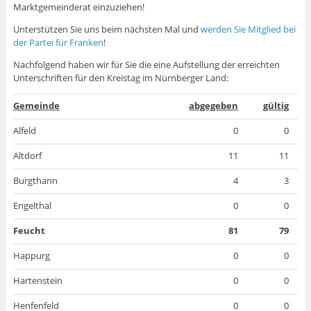
Marktgemeinderat einzuziehen!
e
f
ö
f
e
e
f
e
m
n
f
n
t
t
f
t
F
e
f
e
)
)
n
)
Unterstützen Sie uns beim nächsten Mal und
werden Sie Mitglied bei
e
t
n
t
e
n
)
e
)
t
der Partei für Franken
!
s
t
)
t
)
Nachfolgend haben wir für Sie die eine Aufstellung der erreichten
e
r
Unterschriften für den Kreistag im Nürnberger Land:
g
e
ö
Gemeinde
abgegeben
gültig
f
f
n
Alfeld
0
0
e
t
)
Altdorf
11
11
Burgthann
4
3
Engelthal
0
0
Feucht
81
79
Happurg
0
0
Hartenstein
0
0
Henfenfeld
0
0