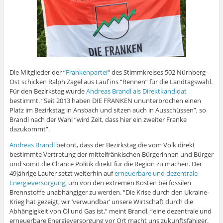
f
i
s
e
s
e
e
n
e
f
r
t
n
t
r
r
s
r
n
d
e
s
e
g
g
t
g
e
i
r
t
r
e
e
e
e
t
n
g
e
g
ö
ö
r
ö
)
n
e
r
e
f
f
g
f
e
ö
g
ö
f
f
e
f
u
f
e
f
n
n
ö
n
e
f
ö
f
e
e
f
e
m
n
f
n
t
t
f
t
F
e
f
e
)
)
n
)
e
t
n
t
e
Die Mitglieder der “
Frankenpartei
“ des Stimmkreises 502 Nürnberg-
n
)
e
)
t
s
t
)
Ost schicken Ralph Zagel aus Lauf ins “Rennen” für die Landtagswahl.
t
)
Für den Bezirkstag wurde
Andreas Brandl als Direktkandidat
e
r
bestimmt. “Seit 2013 haben DIE FRANKEN ununterbrochen einen
g
Platz im Bezirkstag in Ansbach und sitzen auch in Ausschüssen”, so
e
ö
Brandl nach der Wahl “wird Zeit, dass hier ein zweiter Franke
f
f
dazukommt”.
n
e
Andreas Brandl
betont, dass der Bezirkstag die vom Volk direkt
t
)
bestimmte Vertretung der mittelfränkischen Bürgerinnen und Bürger
und somit die Chance Politik direkt für die Region zu machen. Der
49jährige Laufer setzt weiterhin auf
erneuerbare und dezentrale
Energieversorgung
, um von den extremen Kosten bei fossilen
Brennstoffe unabhängiger zu werden. “Die Krise durch den Ukraine-
Krieg hat gezeigt, wir ‘verwundbar’ unsere Wirtschaft durch die
Abhängigkeit von Öl und Gas ist,” meint Brandl, “eine dezentrale und
erneuerbare Energieversorgung vor Ort macht uns zukunftsfähiger.