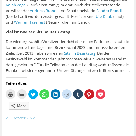
t
)
Ralph Zagel
(Lauf) einstimmig im Amt. Auch der stellvertretende
e
r
Vorsitzender
Andreas Brandl
und Schatzmeisterin
Sandra Brandl
g
(beide Lauf) wurden wiedergewählt. Beisitzer sind
Ute Knab
(Lauf)
e
ö
und
Werner Hasenest
(Neunkirchen am Sand).
f
f
Ziel ist zweiter Sitz im Bezirkstag
n
e
t
Der wiedergewählte Vorsitzender richtete seinen Blick bereits auf die
)
kommende Landtags- und Bezirkswahl 2023 und umriss die ersten
Ziele. „Seit 2013 haben wir einen
Sitz im Bezirkstag
. Bei der
Bezirkswahl im kommenden Jahr möchten wir ein weiteres Mandat
dazu gewinnen.“ Für die Teilnahme an der Landtagswahl müssen die
Franken wieder sogenannte Unterstützungsunterschriften sammeln.
Teilen über:
K
K
K
K
K
K
K
K
K
l
l
l
l
l
l
l
l
l
i
i
i
i
i
i
i
i
i
c
c
c
c
c
c
c
c
c
Mehr
k
k
k
k
k
k
k
k
k
e
,
,
e
,
,
,
,
,
n
u
u
n
u
u
u
u
u
21. Oktober 2022
z
m
m
,
m
m
m
m
m
u
d
ü
u
a
a
a
a
a
m
i
b
m
u
u
u
u
u
A
e
e
a
f
f
f
f
f
u
s
r
u
L
R
T
P
P