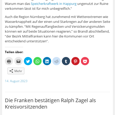
Warum man das
Speicherkraftwerk in Happurg
ungenutzt zur Ruine
verkommen lässt ist für mich unbegreiflich.”
Auch die Region Nürnberg hat zunehmend mit Wetterextremen wie
Wasserknappheit auf der einen und Starkregen auf der anderen Seite
zu kämpfen. “Mit Regenauffangbecken und Versickerungsmulden
können wir auf beide Situationen reagieren,” so Brandl abschließend,
“der Bezirk Mittelfranken kann hier die Kommunen vor Ort
entscheidend unterstützen”.
Teilen über:
K
K
K
K
K
K
K
K
K
l
l
l
l
l
l
l
l
l
i
i
i
i
i
i
i
i
i
c
c
c
c
c
c
c
c
c
Mehr
k
k
k
k
k
k
k
k
k
e
,
,
e
,
,
,
,
,
n
u
u
n
u
u
u
u
u
14. August 2023
z
m
m
,
m
m
m
m
m
u
d
ü
u
a
a
a
a
a
m
i
b
m
u
u
u
u
u
A
e
e
a
f
f
f
f
f
u
s
r
u
L
R
T
P
P
s
e
T
f
i
e
u
i
o
Die Franken bestätigen Ralph Zagel als
d
i
w
W
n
d
m
n
c
r
n
i
h
k
d
b
t
k
Kreisvorsitzenden
u
e
t
a
e
i
l
e
e
c
m
t
t
d
t
r
r
t
k
F
e
s
I
z
z
e
z