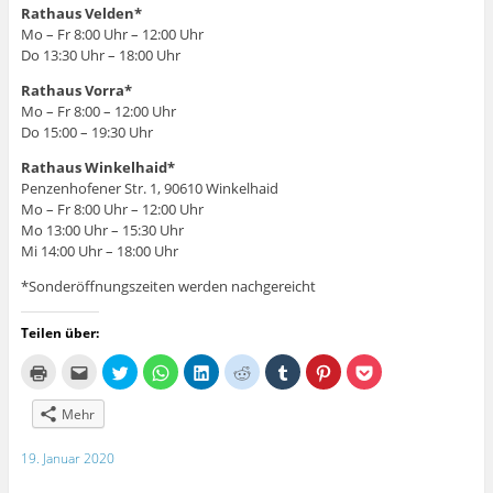
Rathaus Velden*
Mo – Fr 8:00 Uhr – 12:00 Uhr
Do 13:30 Uhr – 18:00 Uhr
Rathaus Vorra*
Mo – Fr 8:00 – 12:00 Uhr
Do 15:00 – 19:30 Uhr
Rathaus Winkelhaid*
Penzenhofener Str. 1, 90610 Winkelhaid
Mo – Fr 8:00 Uhr – 12:00 Uhr
Mo 13:00 Uhr – 15:30 Uhr
Mi 14:00 Uhr – 18:00 Uhr
*Sonderöffnungszeiten werden nachgereicht
Teilen über:
K
K
K
K
K
K
K
K
K
l
l
l
l
l
l
l
l
l
i
i
i
i
i
i
i
i
i
c
c
c
c
c
c
c
c
c
Mehr
k
k
k
k
k
k
k
k
k
e
,
,
e
,
,
,
,
,
n
u
u
n
u
u
u
u
u
19. Januar 2020
z
m
m
,
m
m
m
m
m
u
d
ü
u
a
a
a
a
a
m
i
b
m
u
u
u
u
u