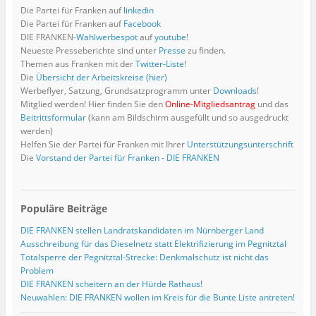
)
n
e
r
e
f
f
g
f
Die Partei für Franken auf
linkedin
e
ö
g
ö
f
f
e
f
u
f
e
f
n
n
ö
n
Die Partei für Franken auf
Facebook
e
f
ö
f
e
e
f
e
m
n
f
n
t
t
f
t
DIE FRANKEN-
Wahlwerbespot
auf
youtube
!
F
e
f
e
)
)
n
)
Neueste Presseberichte sind unter
Presse
zu finden.
e
t
n
t
e
n
)
e
)
t
Themen aus Franken mit der
Twitter-Liste
!
s
t
)
Die
Übersicht der Arbeitskreise (hier)
t
)
e
Werbeflyer, Satzung, Grundsatzprogramm unter
Downloads
!
r
g
Mitglied werden! Hier finden Sie den
Online-Mitgliedsantrag
und das
e
Beitrittsformular
(kann am Bildschirm ausgefüllt und so ausgedruckt
ö
f
werden)
f
Helfen Sie der Partei für Franken mit Ihrer
Unterstützungsunterschrift
n
e
Die
Vorstand der Partei für Franken - DIE FRANKEN
t
)
Populäre Beiträge
DIE FRANKEN stellen Landratskandidaten im Nürnberger Land
Ausschreibung für das Dieselnetz statt Elektrifizierung im Pegnitztal
Totalsperre der Pegnitztal-Strecke: Denkmalschutz ist nicht das
Problem
DIE FRANKEN scheitern an der Hürde Rathaus!
Neuwahlen: DIE FRANKEN wollen im Kreis für die Bunte Liste antreten!