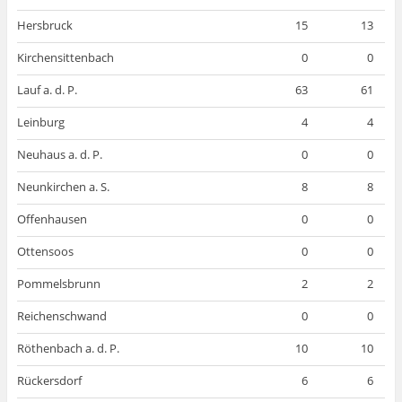
Hersbruck
15
13
Kirchensittenbach
0
0
Lauf a. d. P.
63
61
Leinburg
4
4
Neuhaus a. d. P.
0
0
Neunkirchen a. S.
8
8
Offenhausen
0
0
Ottensoos
0
0
Pommelsbrunn
2
2
Reichenschwand
0
0
Röthenbach a. d. P.
10
10
Rückersdorf
6
6