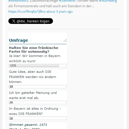
#Innomotics
: Zukunftsträchtige
#Siemens
-Tochter wählt
#Nürnberg
als Firmenzentrale und hält auch am Standort in der…
https://t.co/Nvq6o1JBvs
about 3 years ago