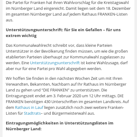
s
e
e
n
e
e
e
n
e
Die Partei für Franken hat ihren Wahlvorschlag für die Kreistagswahl
t
n
u
n
u
m
m
e
m
im Nürnberger Land eingereicht. Damit liegen seit dem 18. Dezember
e
d
e
e
e
F
F
u
F
r
e
m
u
m
e
e
e
e
im gesamten Nürnberger Land auf jedem Rathaus FRANKEN-Listen
g
n
F
e
F
n
n
m
n
e
(
e
m
e
s
s
F
s
aus.
ö
W
n
F
n
t
t
e
t
f
i
s
e
s
e
e
n
e
Unterstützungsunterschrift: für Sie ein Gefallen – für uns
f
r
t
n
t
r
r
s
r
n
d
e
s
e
g
g
t
g
extrem wichtig
e
i
r
t
r
e
e
e
e
t
n
g
e
g
ö
ö
r
ö
)
n
e
r
e
f
f
g
f
Das Kommunalwahlrecht schreibt vor, dass kleine Parteien
e
ö
g
ö
f
f
e
f
Unterstützer in der Bevölkerung finden müssen, um wie die großen
u
f
e
f
n
n
ö
n
e
f
ö
f
e
e
f
e
etablierten Parteien überhaupt zur Kommunalwahl zugelassen zu
m
n
f
n
t
t
f
t
werden. Eine
Unterstützungsunterschrift
ist keine Wahlzusage, darf
F
e
f
e
)
)
n
)
e
t
n
t
e
aber nur für eine Partei pro Wahl abgegeben werden.
n
)
e
)
t
s
t
)
t
)
Wir hoffen Sie finden in den nächsten Wochen Zeit um mit Ihren
e
Verwandten, Bekannten, Nachbarn auf Ihr Rathaus im Nürnberger
r
g
Land zu gehen und “DIE FRANKEN” zu unterstützen. Die
e
Eintragungszeit endet am 3. Februar 2020 um 12 Uhr mittags. DIE
ö
f
FRANKEN benötigen 430 Unterschriften im gesamten Landkreis. Auf
f
dem
Rathaus in Lauf
liegen zusätzlich noch zwei weitere Franken-
n
e
Listen für
Stadtrats
– und Bürgermeisterwahl aus.
t
)
Eintragungsmöglichkeiten in Unterstützungslisten im
Nürnberger Land: