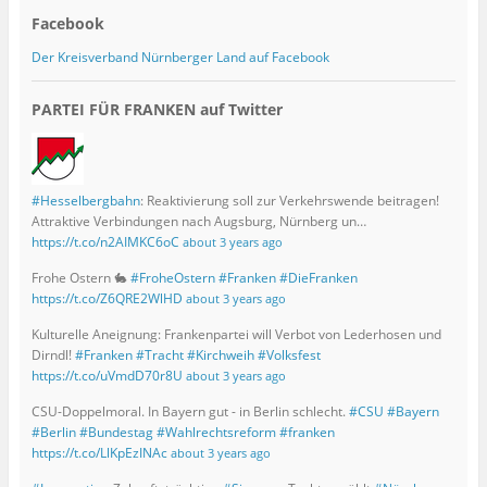
Facebook
Der Kreisverband Nürnberger Land auf Facebook
PARTEI FÜR FRANKEN auf Twitter
#Hesselbergbahn
: Reaktivierung soll zur Verkehrswende beitragen!
Attraktive Verbindungen nach Augsburg, Nürnberg un…
https://t.co/n2AIMKC6oC
about 3 years ago
Frohe Ostern 🐇
#FroheOstern
#Franken
#DieFranken
https://t.co/Z6QRE2WlHD
about 3 years ago
Kulturelle Aneignung: Frankenpartei will Verbot von Lederhosen und
Dirndl!
#Franken
#Tracht
#Kirchweih
#Volksfest
https://t.co/uVmdD70r8U
about 3 years ago
CSU-Doppelmoral. In Bayern gut - in Berlin schlecht.
#CSU
#Bayern
#Berlin
#Bundestag
#Wahlrechtsreform
#franken
https://t.co/LlKpEzINAc
about 3 years ago