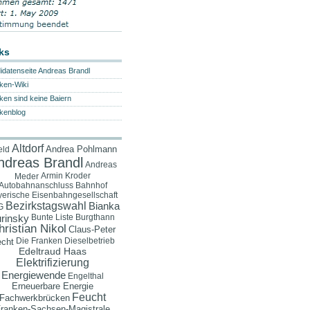
ks
idatenseite Andreas Brandl
ken-Wiki
ken sind keine Baiern
kenblog
Altdorf
Andrea Pohlmann
eld
ndreas Brandl
Andreas
Armin Kroder
Meder
Autobahnanschluss
Bahnhof
erische Eisenbahngesellschaft
Bezirkstagswahl
Bianka
G
Bunte Liste
Burgthann
rinsky
hristian Nikol
Claus-Peter
Die Franken
Dieselbetrieb
cht
Edeltraud Haas
Elektrifizierung
Energiewende
Engelthal
Erneuerbare Energie
Feucht
Fachwerkbrücken
ranken-Sachsen-Magistrale