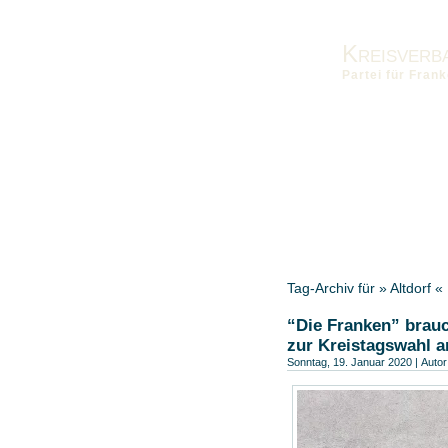
Kreisverb
Partei für Fra
Vorstand
Kontakt
Die Fra
Landesverband
Bezirksver
Tag-Archiv für » Altdorf «
“Die Franken” brauc
zur Kreistagswahl a
Sonntag, 19. Januar 2020 | Autor