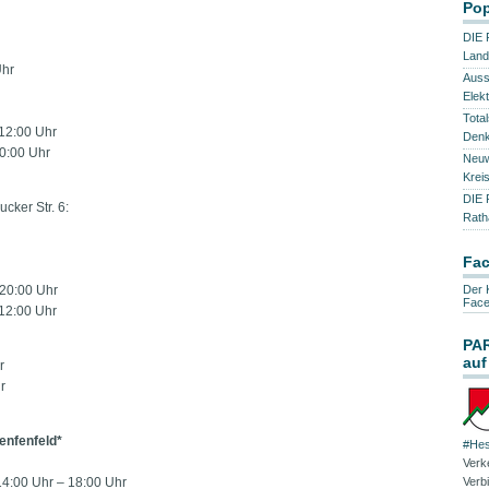
Pop
DIE 
Land
Uhr
Auss
Elekt
Tota
 12:00 Uhr
Denk
0:00 Uhr
Neuw
Kreis
DIE 
cker Str. 6:
Rath
Fa
 20:00 Uhr
Der 
Fac
 12:00 Uhr
PA
auf
r
r
enfenfeld*
#Hes
Verk
14:00 Uhr – 18:00 Uhr
Verb