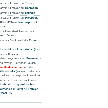
Partei für Franken auf
Twitter
Partei für Franken auf
Mastodon
Partei für Franken auf
linkedin
Partei für Franken auf
Facebook
 FRANKEN-
Wahlwerbespot
auf
tube
!
ste Presseberichte sind unter
se
zu finden.
en aus Franken mit der
Twitter-
e
!
Übersicht der Arbeitskreise (hier)
eflyer, Satzung,
dsatzprogramm unter
Downloads
!
ied werden! Hier finden Sie den
ne-Mitgliedsantrag
und das
rittsformular
(kann am Bildschirm
efüllt und so ausgedruckt werden)
n Sie der Partei für Franken mit
r
Unterstützungsunterschrift
Vorstand der Partei für Franken -
 FRANKEN