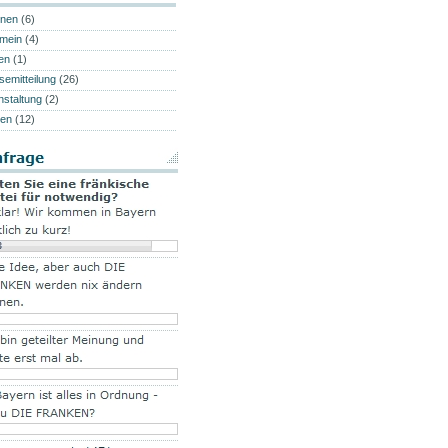
onen
(6)
emein
(4)
en
(1)
semitteilung
(26)
nstaltung
(2)
en
(12)