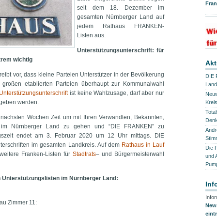
Fra
seit dem 18. Dezember im
gesamten Nürnberger Land auf
jedem Rathaus FRANKEN-
Listen aus.
Unterstützungsunterschrift: für
xtrem wichtig
Akt
bt vor, dass kleine Parteien Unterstützer in der Bevölkerung
DIE 
 großen etablierten Parteien überhaupt zur Kommunalwahl
Land
Unterstützungsunterschrift
ist keine Wahlzusage, darf aber nur
Neuw
egeben werden.
Kreis
Tota
n nächsten Wochen Zeit um mit Ihren Verwandten, Bekannten,
Denk
s im Nürnberger Land zu gehen und “DIE FRANKEN” zu
Andr
ngszeit endet am 3. Februar 2020 um 12 Uhr mittags. DIE
Stim
rschriften im gesamten Landkreis. Auf dem
Rathaus in Lauf
Die 
 weitere Franken-Listen für
Stadtrats
– und Bürgermeisterwahl
und 
Pump
 Unterstützungslisten im Nürnberger Land:
Inf
Info
bau Zimmer 11:
News
eint