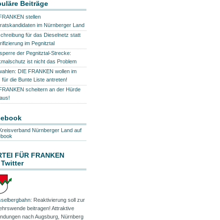
uläre Beiträge
FRANKEN stellen
ratskandidaten im Nürnberger Land
chreibung für das Dieselnetz statt
rifizierung im Pegnitztal
lsperre der Pegnitztal-Strecke:
malschutz ist nicht das Problem
ahlen: DIE FRANKEN wollen im
 für die Bunte Liste antreten!
FRANKEN scheitern an der Hürde
aus!
cebook
Kreisverband Nürnberger Land auf
ebook
RTEI FÜR FRANKEN
 Twitter
selbergbahn
: Reaktivierung soll zur
ehrswende beitragen! Attraktive
indungen nach Augsburg, Nürnberg