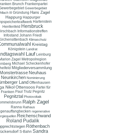
ranken Brunch
Frankenpartei
Gewerbegebiet
Gewerbegebiet
Hans Zagel
Gründung
llach III
Happurg
Happurger
Hartenstein
pspeicherkraftwerk
Hersbruck
Henfenfeld
irschbach
Informationstreffen
Infostand
Johann Friedl
Kirchensittenbach
Klimaschutz
Kommunalwahl
Kreistag
Königstein
Landrat
ndtagswahl
Lauf
Leinburg
Marion Zagel
Metropolregion
Michael Scheckenhofer
rnberg
Mitgliederversammlung
helfeld
Monstertrasse
Neuhaus
Neunkirchen
Nominierung
rnberger Land
Offenhausen
ga Nikol
Ottensoos
Partei für
Paul Trutz
Pegnitz
Franken
Pegnitztal
Photovoltaik
Ralph Zagel
ommelsbrunn
Ranna
Rathaus
genauffangbecken
regenerative
Reichenschwand
rgiequellen
Roland Pudalik
Röthenbach
pprechtstegen
Sandra
ückersdorf
S-Bahn