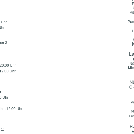
F
Müh
Pum
 Uhr
Uhr
H
er 3:
La
Nü
 20:00 Uhr
Mic
 12:00 Uhr
Nü
Ol
r
0 Uhr
P
 bis 12:00 Uhr
Re
Ene
Ru
 1:
R