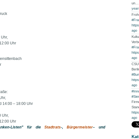
un
year
ruck
Froh
#Fra
http
ago
Kultu
 Uhr,
Verb
 12:00 Uhr
#Fra
http
ago
ensittenbach
CSU-
r
Berl
#Bun
http
ago
#Inn
raße:
#Sie
Uhr,
Firm
d 14:00 – 18:00 Uhr
Stan
http
 Uhr,
ago
 12:00 Uhr
anken-Listen” für die
Stadtrats
-,
Bürgermeister
– und
Kat