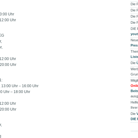
Die 
Die 
0:00 Uhr
Die 
 12:00 Uhr
Die 
DIE
you
 EG
Neue
r,
Pres
r,
Them
List
 12:00 Uhr
Die
 20:00 Uhr
Werb
Grun
1:
Mitgl
, 13:00 Uhr – 16:00 Uhr
Onli
Beit
00 Uhr – 18:00 Uhr
ausg
Helfe
 12:00 Uhr
Ihre
 20:00 Uhr
Die
DIE
r,
d