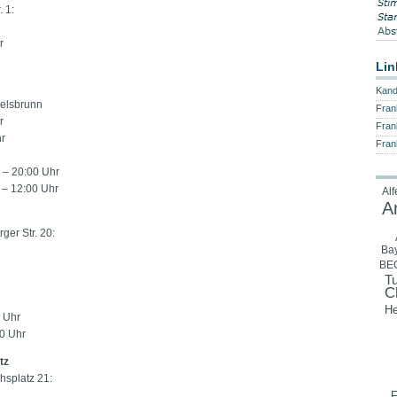
 1:
r
Lin
Kand
elsbrunn
Fran
r
Fran
hr
Fran
 – 20:00 Uhr
 – 12:00 Uhr
Alf
A
ger Str. 20:
Bay
BE
Tu
C
He
 Uhr
00 Uhr
tz
hsplatz 21:
F