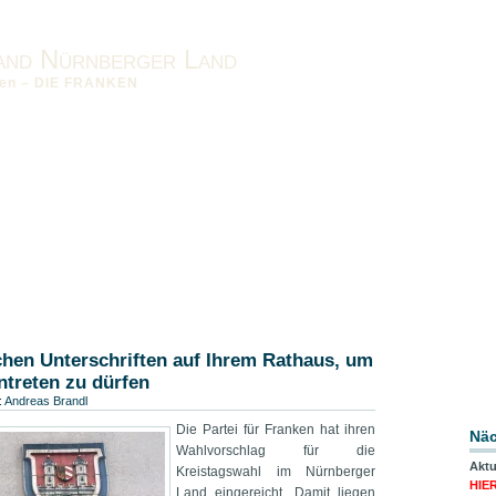
and Nürnberger Land
nken – DIE FRANKEN
nken vor Ort
Impressum
Datenschutzerklärung
Downloads
band-MFR
hen Unterschriften auf Ihrem Rathaus, um
ntreten zu dürfen
:
Andreas Brandl
Die Partei für Franken hat ihren
Näc
Wahlvorschlag für die
Aktu
Kreistagswahl im Nürnberger
HIE
Land eingereicht. Damit liegen