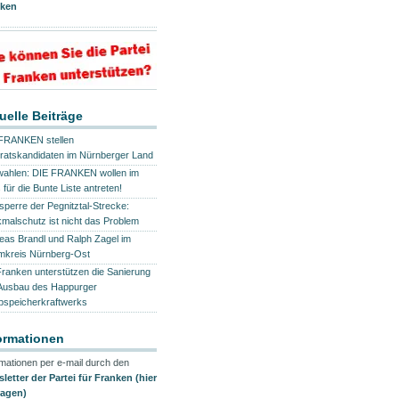
nken
uelle Beiträge
FRANKEN stellen
ratskandidaten im Nürnberger Land
ahlen: DIE FRANKEN wollen im
 für die Bunte Liste antreten!
lsperre der Pegnitztal-Strecke:
malschutz ist nicht das Problem
eas Brandl und Ralph Zagel im
mkreis Nürnberg-Ost
Franken unterstützen die Sanierung
Ausbau des Happurger
speicherkraftwerks
ormationen
rmationen per e-mail durch den
letter der Partei für Franken (hier
ragen)