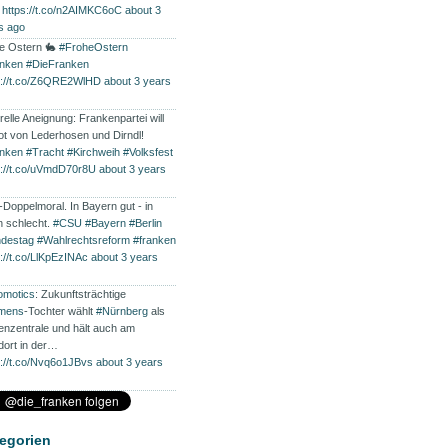
…
https://t.co/n2AIMKC6oC
about 3
s ago
e Ostern 🐇
#FroheOstern
nken
#DieFranken
s://t.co/Z6QRE2WlHD
about 3 years
relle Aneignung: Frankenpartei will
ot von Lederhosen und Dirndl!
nken
#Tracht
#Kirchweih
#Volksfest
s://t.co/uVmdD70r8U
about 3 years
Doppelmoral. In Bayern gut - in
in schlecht.
#CSU
#Bayern
#Berlin
destag
#Wahlrechtsreform
#franken
s://t.co/LlKpEzINAc
about 3 years
omotics
: Zukunftsträchtige
mens
-Tochter wählt
#Nürnberg
als
enzentrale und hält auch am
dort in der…
s://t.co/Nvq6o1JBvs
about 3 years
egorien