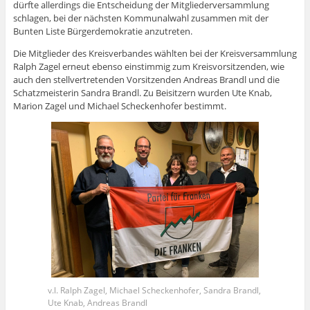
t
n
g
e
g
ö
ö
r
ö
dürfte allerdings die Entscheidung der Mitgliederversammlung
)
n
e
r
e
f
f
g
f
schlagen, bei der nächsten Kommunalwahl zusammen mit der
e
ö
g
ö
f
f
e
f
u
f
e
f
n
n
ö
n
Bunten Liste Bürgerdemokratie anzutreten.
e
f
ö
f
e
e
f
e
m
n
f
n
t
t
f
t
F
e
f
e
)
)
n
)
Die Mitglieder des Kreisverbandes wählten bei der Kreisversammlung
e
t
n
t
e
Ralph Zagel erneut ebenso einstimmig zum Kreisvorsitzenden, wie
n
)
e
)
t
s
t
)
auch den stellvertretenden Vorsitzenden Andreas Brandl und die
t
)
Schatzmeisterin Sandra Brandl. Zu Beisitzern wurden Ute Knab,
e
r
Marion Zagel und Michael Scheckenhofer bestimmt.
g
e
ö
f
f
n
e
t
)
v.l. Ralph Zagel, Michael Scheckenhofer, Sandra Brandl,
Ute Knab, Andreas Brandl