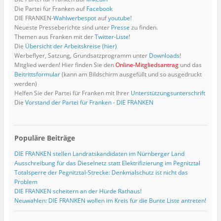
u
f
e
f
n
n
ö
n
Die Partei für Franken auf
Facebook
e
f
ö
f
e
e
f
e
m
n
f
n
t
t
f
t
DIE FRANKEN-
Wahlwerbespot
auf
youtube
!
F
e
f
e
)
)
n
)
Neueste Presseberichte sind unter
Presse
zu finden.
e
t
n
t
e
n
)
e
)
t
Themen aus Franken mit der
Twitter-Liste
!
s
t
)
Die
Übersicht der Arbeitskreise (hier)
t
)
e
Werbeflyer, Satzung, Grundsatzprogramm unter
Downloads
!
r
g
Mitglied werden! Hier finden Sie den
Online-Mitgliedsantrag
und das
e
Beitrittsformular
(kann am Bildschirm ausgefüllt und so ausgedruckt
ö
f
werden)
f
Helfen Sie der Partei für Franken mit Ihrer
Unterstützungsunterschrift
n
e
Die
Vorstand der Partei für Franken - DIE FRANKEN
t
)
Populäre Beiträge
DIE FRANKEN stellen Landratskandidaten im Nürnberger Land
Ausschreibung für das Dieselnetz statt Elektrifizierung im Pegnitztal
Totalsperre der Pegnitztal-Strecke: Denkmalschutz ist nicht das
Problem
DIE FRANKEN scheitern an der Hürde Rathaus!
Neuwahlen: DIE FRANKEN wollen im Kreis für die Bunte Liste antreten!