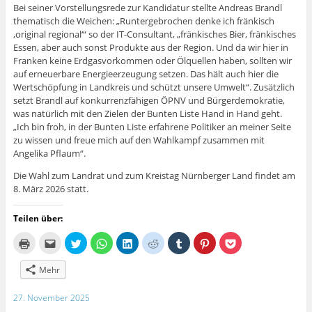
Bei seiner Vorstellungsrede zur Kandidatur stellte Andreas Brandl
thematisch die Weichen: „Runtergebrochen denke ich fränkisch
‚original regional‘“ so der IT-Consultant, „fränkisches Bier, fränkisches
Essen, aber auch sonst Produkte aus der Region. Und da wir hier in
Franken keine Erdgasvorkommen oder Ölquellen haben, sollten wir
auf erneuerbare Energieerzeugung setzen. Das hält auch hier die
Wertschöpfung in Landkreis und schützt unsere Umwelt“. Zusätzlich
setzt Brandl auf konkurrenzfähigen ÖPNV und Bürgerdemokratie,
was natürlich mit den Zielen der Bunten Liste Hand in Hand geht.
„Ich bin froh, in der Bunten Liste erfahrene Politiker an meiner Seite
zu wissen und freue mich auf den Wahlkampf zusammen mit
Angelika Pflaum“.
Die Wahl zum Landrat und zum Kreistag Nürnberger Land findet am
8. März 2026 statt.
Teilen über:
K
K
K
K
K
K
K
K
K
l
l
l
l
l
l
l
l
l
i
i
i
i
i
i
i
i
i
c
c
c
c
c
c
c
c
c
Mehr
k
k
k
k
k
k
k
k
k
e
,
,
e
,
,
,
,
,
n
u
u
n
u
u
u
u
u
27. November 2025
z
m
m
,
m
m
m
m
m
u
d
ü
u
a
a
a
a
a