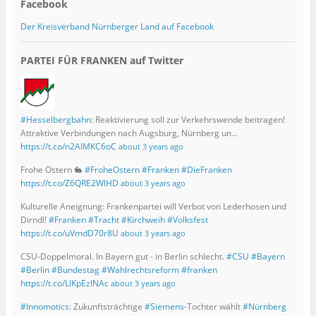
Facebook
Der Kreisverband Nürnberger Land auf Facebook
PARTEI FÜR FRANKEN auf Twitter
#Hesselbergbahn
: Reaktivierung soll zur Verkehrswende beitragen!
Attraktive Verbindungen nach Augsburg, Nürnberg un…
https://t.co/n2AIMKC6oC
about 3 years ago
Frohe Ostern 🐇
#FroheOstern
#Franken
#DieFranken
https://t.co/Z6QRE2WlHD
about 3 years ago
Kulturelle Aneignung: Frankenpartei will Verbot von Lederhosen und
Dirndl!
#Franken
#Tracht
#Kirchweih
#Volksfest
https://t.co/uVmdD70r8U
about 3 years ago
CSU-Doppelmoral. In Bayern gut - in Berlin schlecht.
#CSU
#Bayern
#Berlin
#Bundestag
#Wahlrechtsreform
#franken
https://t.co/LlKpEzINAc
about 3 years ago
#Innomotics
: Zukunftsträchtige
#Siemens
-Tochter wählt
#Nürnberg