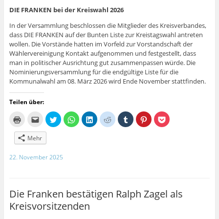
DIE FRANKEN bei der Kreiswahl 2026
In der Versammlung beschlossen die Mitglieder des Kreisverbandes,
dass DIE FRANKEN auf der Bunten Liste zur Kreistagswahl antreten
wollen. Die Vorstände hatten im Vorfeld zur Vorstandschaft der
Wählervereinigung Kontakt aufgenommen und festgestellt, dass
man in politischer Ausrichtung gut zusammenpassen würde. Die
Nominierungsversammlung für die endgültige Liste für die
Kommunalwahl am 08. März 2026 wird Ende November stattfinden.
Teilen über:
K
K
K
K
K
K
K
K
K
l
l
l
l
l
l
l
l
l
i
i
i
i
i
i
i
i
i
c
c
c
c
c
c
c
c
c
Mehr
k
k
k
k
k
k
k
k
k
e
,
,
e
,
,
,
,
,
n
u
u
n
u
u
u
u
u
22. November 2025
z
m
m
,
m
m
m
m
m
u
d
ü
u
a
a
a
a
a
m
i
b
m
u
u
u
u
u
A
e
e
a
f
f
f
f
f
u
s
r
u
L
R
T
P
P
s
e
T
f
i
e
u
i
o
Die Franken bestätigen Ralph Zagel als
d
i
w
W
n
d
m
n
c
r
n
i
h
k
d
b
t
k
Kreisvorsitzenden
u
e
t
a
e
i
l
e
e
c
m
t
t
d
t
r
r
t
k
F
e
s
I
z
z
e
z