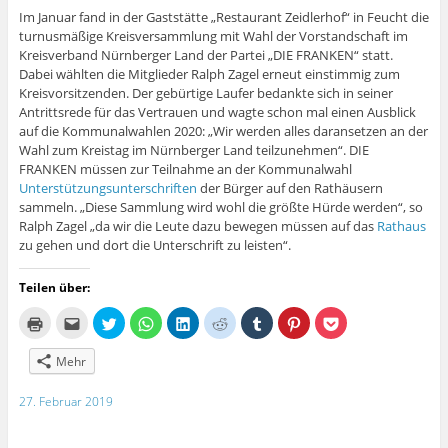
g
e
Im Januar fand in der Gaststätte „Restaurant Zeidlerhof“ in Feucht die
ö
turnusmäßige Kreisversammlung mit Wahl der Vorstandschaft im
f
f
Kreisverband Nürnberger Land der Partei „DIE FRANKEN“ statt.
n
Dabei wählten die Mitglieder Ralph Zagel erneut einstimmig zum
e
t
Kreisvorsitzenden. Der gebürtige Laufer bedankte sich in seiner
)
Antrittsrede für das Vertrauen und wagte schon mal einen Ausblick
auf die Kommunalwahlen 2020: „Wir werden alles daransetzen an der
Wahl zum Kreistag im Nürnberger Land teilzunehmen“. DIE
FRANKEN müssen zur Teilnahme an der Kommunalwahl
Unterstützungsunterschriften
der Bürger auf den Rathäusern
sammeln. „Diese Sammlung wird wohl die größte Hürde werden“, so
Ralph Zagel „da wir die Leute dazu bewegen müssen auf das
Rathaus
zu gehen und dort die Unterschrift zu leisten“.
Teilen über:
K
K
K
K
K
K
K
K
K
l
l
l
l
l
l
l
l
l
i
i
i
i
i
i
i
i
i
c
c
c
c
c
c
c
c
c
Mehr
k
k
k
k
k
k
k
k
k
e
,
,
e
,
,
,
,
,
n
u
u
n
u
u
u
u
u
27. Februar 2019
z
m
m
,
m
m
m
m
m
u
d
ü
u
a
a
a
a
a
m
i
b
m
u
u
u
u
u
A
e
e
a
f
f
f
f
f