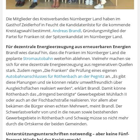
u
f
e
f
n
n
ö
n
e
f
ö
f
e
e
f
e
m
n
f
n
t
t
f
t
F
e
f
e
)
)
n
)
e
t
n
t
e
Die Mitglieder des Kreisverbandes Nürnberger Land haben im
n
)
e
)
t
s
t
)
Gasthof Zeidlerhof in Feucht die Kandidatenliste für die kommende
t
)
Kreistagswahl bestimmt.
Andreas Brandl
, Gründungsmitglied der
e
r
Partei für Franken ist der Spitzenkandidat im Nürnberger Land.
g
e
ö
Für dezentrale Energieerzeugung aus erneuerbaren Energien
f
Brandl wies darauf hin, dass die Franken im Nürnberger Land die
f
n
geplante
Stromautobahn
weiterhin ablehnen. Vielmehr machen sie
e
sich für eine dezentrale Energieerzeugung aus regenerativen Quellen
t
)
stark. Zudem regen „Die Franken“ die Prüfung eines eigenen
Autobahnanschlusses für Röthenbach an der Pegnitz
an. „Es gibt
diese Planungen und sie können relativ umweltfreundlich über
Ausgleichsflächen realisiert werden“, erklärt Brandl. Damit könne
Röthenbach das „dringend benötigte“ Gewerbegebiet Mühllach II
oder auch an der Fischbachstraße realisieren. Vor allem aber
bekämen die Bürger einen echten Mehrwert, meint Brandl. Der
Schwerlastverkehr von und in die neuen sowie bestehenden
Gewerbegebiete in Röthenbach und Schwaig müsse so nicht mehr
durch die Ortskerne der beiden Gemeinden.
Unterstützungsunterschriften notwendig – aber keine Fünf-
Prozent-Hürde bei der Kreistagswahl