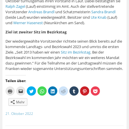
Oktober turnusgemäß ihren Vorstand in Lauf. Dabei bestätigten sie
s
t
)
t
)
Ralph Zagel
(Lauf) einstimmig im Amt. Auch der stellvertretende
e
r
Vorsitzender
Andreas Brandl
und Schatzmeisterin
Sandra Brandl
g
(beide Lauf) wurden wiedergewählt. Beisitzer sind
Ute Knab
(Lauf)
e
ö
und
Werner Hasenest
(Neunkirchen am Sand).
f
f
Ziel ist zweiter Sitz im Bezirkstag
n
e
t
Der wiedergewählte Vorsitzender richtete seinen Blick bereits auf die
)
kommende Landtags- und Bezirkswahl 2023 und umriss die ersten
Ziele. „Seit 2013 haben wir einen
Sitz im Bezirkstag
. Bei der
Bezirkswahl im kommenden Jahr möchten wir ein weiteres Mandat
dazu gewinnen.“ Für die Teilnahme an der Landtagswahl müssen die
Franken wieder sogenannte Unterstützungsunterschriften sammeln.
Teilen über:
K
K
K
K
K
K
K
K
K
l
l
l
l
l
l
l
l
l
i
i
i
i
i
i
i
i
i
c
c
c
c
c
c
c
c
c
Mehr
k
k
k
k
k
k
k
k
k
e
,
,
e
,
,
,
,
,
n
u
u
n
u
u
u
u
u
21. Oktober 2022
z
m
m
,
m
m
m
m
m
u
d
ü
u
a
a
a
a
a
m
i
b
m
u
u
u
u
u
A
e
e
a
f
f
f
f
f
u
s
r
u
L
R
T
P
P