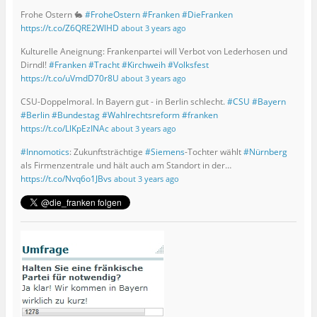
Frohe Ostern 🐇
#FroheOstern
#Franken
#DieFranken
https://t.co/Z6QRE2WlHD
about 3 years ago
Kulturelle Aneignung: Frankenpartei will Verbot von Lederhosen und
Dirndl!
#Franken
#Tracht
#Kirchweih
#Volksfest
https://t.co/uVmdD70r8U
about 3 years ago
CSU-Doppelmoral. In Bayern gut - in Berlin schlecht.
#CSU
#Bayern
#Berlin
#Bundestag
#Wahlrechtsreform
#franken
https://t.co/LlKpEzINAc
about 3 years ago
#Innomotics
: Zukunftsträchtige
#Siemens
-Tochter wählt
#Nürnberg
als Firmenzentrale und hält auch am Standort in der…
https://t.co/Nvq6o1JBvs
about 3 years ago