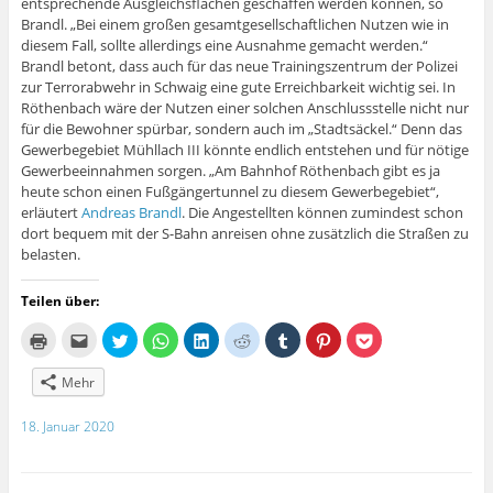
entsprechende Ausgleichsflächen geschaffen werden können, so
Brandl. „Bei einem großen gesamtgesellschaftlichen Nutzen wie in
diesem Fall, sollte allerdings eine Ausnahme gemacht werden.“
Brandl betont, dass auch für das neue Trainingszentrum der Polizei
zur Terrorabwehr in Schwaig eine gute Erreichbarkeit wichtig sei. In
Röthenbach wäre der Nutzen einer solchen Anschlussstelle nicht nur
für die Bewohner spürbar, sondern auch im „Stadtsäckel.“ Denn das
Gewerbegebiet Mühllach III könnte endlich entstehen und für nötige
Gewerbeeinnahmen sorgen. „Am Bahnhof Röthenbach gibt es ja
heute schon einen Fußgängertunnel zu diesem Gewerbegebiet“,
erläutert
Andreas Brandl
. Die Angestellten können zumindest schon
dort bequem mit der S-Bahn anreisen ohne zusätzlich die Straßen zu
belasten.
Teilen über:
K
K
K
K
K
K
K
K
K
l
l
l
l
l
l
l
l
l
i
i
i
i
i
i
i
i
i
c
c
c
c
c
c
c
c
c
Mehr
k
k
k
k
k
k
k
k
k
e
,
,
e
,
,
,
,
,
n
u
u
n
u
u
u
u
u
18. Januar 2020
z
m
m
,
m
m
m
m
m
u
d
ü
u
a
a
a
a
a
m
i
b
m
u
u
u
u
u
A
e
e
a
f
f
f
f
f
u
s
r
u
L
R
T
P
P