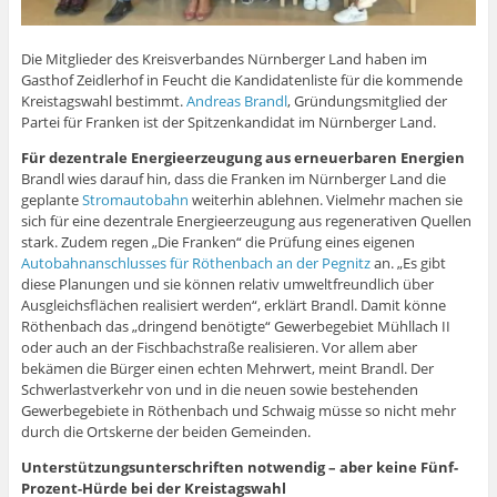
e
f
ö
f
e
e
f
e
m
n
f
n
t
t
f
t
F
e
f
e
)
)
n
)
e
t
n
t
e
Die Mitglieder des Kreisverbandes Nürnberger Land haben im
n
)
e
)
t
s
t
)
Gasthof Zeidlerhof in Feucht die Kandidatenliste für die kommende
t
)
Kreistagswahl bestimmt.
Andreas Brandl
, Gründungsmitglied der
e
r
Partei für Franken ist der Spitzenkandidat im Nürnberger Land.
g
e
ö
Für dezentrale Energieerzeugung aus erneuerbaren Energien
f
Brandl wies darauf hin, dass die Franken im Nürnberger Land die
f
n
geplante
Stromautobahn
weiterhin ablehnen. Vielmehr machen sie
e
sich für eine dezentrale Energieerzeugung aus regenerativen Quellen
t
)
stark. Zudem regen „Die Franken“ die Prüfung eines eigenen
Autobahnanschlusses für Röthenbach an der Pegnitz
an. „Es gibt
diese Planungen und sie können relativ umweltfreundlich über
Ausgleichsflächen realisiert werden“, erklärt Brandl. Damit könne
Röthenbach das „dringend benötigte“ Gewerbegebiet Mühllach II
oder auch an der Fischbachstraße realisieren. Vor allem aber
bekämen die Bürger einen echten Mehrwert, meint Brandl. Der
Schwerlastverkehr von und in die neuen sowie bestehenden
Gewerbegebiete in Röthenbach und Schwaig müsse so nicht mehr
durch die Ortskerne der beiden Gemeinden.
Unterstützungsunterschriften notwendig – aber keine Fünf-
Prozent-Hürde bei der Kreistagswahl