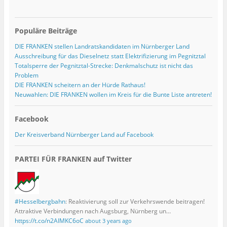
e
ö
f
f
n
Populäre Beiträge
e
t
)
DIE FRANKEN stellen Landratskandidaten im Nürnberger Land
Ausschreibung für das Dieselnetz statt Elektrifizierung im Pegnitztal
Totalsperre der Pegnitztal-Strecke: Denkmalschutz ist nicht das
Problem
DIE FRANKEN scheitern an der Hürde Rathaus!
Neuwahlen: DIE FRANKEN wollen im Kreis für die Bunte Liste antreten!
Facebook
Der Kreisverband Nürnberger Land auf Facebook
PARTEI FÜR FRANKEN auf Twitter
#Hesselbergbahn
: Reaktivierung soll zur Verkehrswende beitragen!
Attraktive Verbindungen nach Augsburg, Nürnberg un…
https://t.co/n2AIMKC6oC
about 3 years ago