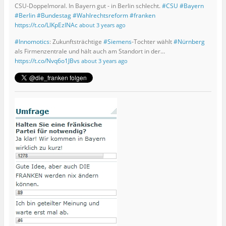
CSU-Doppelmoral. In Bayern gut - in Berlin schlecht.
#CSU
#Bayern
#Berlin
#Bundestag
#Wahlrechtsreform
#franken
https://t.co/LlKpEzINAc
about 3 years ago
#Innomotics
: Zukunftsträchtige
#Siemens
-Tochter wählt
#Nürnberg
als Firmenzentrale und hält auch am Standort in der…
https://t.co/Nvq6o1JBvs
about 3 years ago