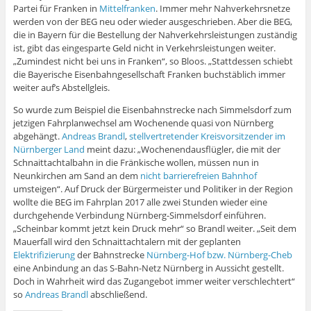
t
)
Partei für Franken in
Mittelfranken
. Immer mehr Nahverkehrsnetze
e
r
werden von der BEG neu oder wieder ausgeschrieben. Aber die BEG,
g
die in Bayern für die Bestellung der Nahverkehrsleistungen zuständig
e
ö
ist, gibt das eingesparte Geld nicht in Verkehrsleistungen weiter.
f
„Zumindest nicht bei uns in Franken“, so Bloos. „Stattdessen schiebt
f
n
die Bayerische Eisenbahngesellschaft Franken buchstäblich immer
e
t
weiter auf’s Abstellgleis.
)
So wurde zum Beispiel die Eisenbahnstrecke nach Simmelsdorf zum
jetzigen Fahrplanwechsel am Wochenende quasi von Nürnberg
abgehängt.
Andreas Brandl
,
stellvertretender Kreisvorsitzender im
Nürnberger Land
meint dazu: „Wochenendausflügler, die mit der
Schnaittachtalbahn in die Fränkische wollen, müssen nun in
Neunkirchen am Sand an dem
nicht barrierefreien Bahnhof
umsteigen“. Auf Druck der Bürgermeister und Politiker in der Region
wollte die BEG im Fahrplan 2017 alle zwei Stunden wieder eine
durchgehende Verbindung Nürnberg-Simmelsdorf einführen.
„Scheinbar kommt jetzt kein Druck mehr“ so Brandl weiter. „Seit dem
Mauerfall wird den Schnaittachtalern mit der geplanten
Elektrifizierung
der Bahnstrecke
Nürnberg-Hof bzw. Nürnberg-Cheb
eine Anbindung an das S-Bahn-Netz Nürnberg in Aussicht gestellt.
Doch in Wahrheit wird das Zugangebot immer weiter verschlechtert“
so
Andreas Brandl
abschließend.