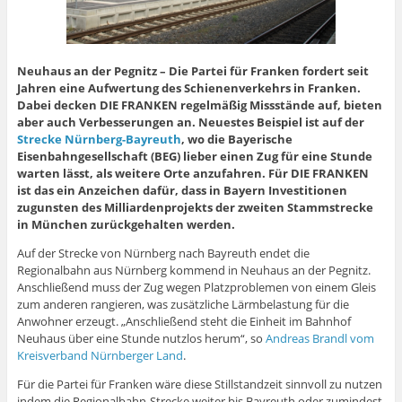
Neuhaus an der Pegnitz – Die Partei für Franken fordert seit
Jahren eine Aufwertung des Schienenverkehrs in Franken.
Dabei decken DIE FRANKEN regelmäßig Missstände auf, bieten
aber auch Verbesserungen an. Neuestes Beispiel ist auf der
Strecke Nürnberg-Bayreuth
, wo die Bayerische
Eisenbahngesellschaft (BEG) lieber einen Zug für eine Stunde
warten lässt, als weitere Orte anzufahren. Für DIE FRANKEN
ist das ein Anzeichen dafür, dass in Bayern Investitionen
zugunsten des Milliardenprojekts der zweiten Stammstrecke
in München zurückgehalten werden.
Auf der Strecke von Nürnberg nach Bayreuth endet die
Regionalbahn aus Nürnberg kommend in Neuhaus an der Pegnitz.
Anschließend muss der Zug wegen Platzproblemen von einem Gleis
zum anderen rangieren, was zusätzliche Lärmbelastung für die
Anwohner erzeugt. „Anschließend steht die Einheit im Bahnhof
Neuhaus über eine Stunde nutzlos herum“, so
Andreas Brandl vom
Kreisverband Nürnberger Land
.
Für die Partei für Franken wäre diese Stillstandzeit sinnvoll zu nutzen
indem die Regionalbahn-Strecke weiter bis Bayreuth oder zumindest