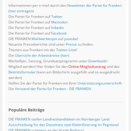
n
s
n
i
n
u
u
n
u
Informationen per e-mail durch den
Newsletter der Partei für Franken
s
e
e
n
e
e
e
n
e
t
n
u
n
u
m
m
e
m
(hier eintragen)
e
d
e
e
e
F
F
u
F
Die Partei für Franken auf
Twitter
r
e
m
u
m
e
e
e
e
g
n
F
e
F
n
n
m
n
Die Partei für Franken auf
Mastodon
e
(
e
m
e
s
s
F
s
ö
W
n
F
n
t
t
e
t
Die Partei für Franken auf
linkedin
f
i
s
e
s
e
e
n
e
Die Partei für Franken auf
Facebook
f
r
t
n
t
r
r
s
r
n
d
e
s
e
g
g
t
g
DIE FRANKEN-
Wahlwerbespot
auf
youtube
!
e
i
r
t
r
e
e
e
e
Neueste Presseberichte sind unter
Presse
zu finden.
t
n
g
e
g
ö
ö
r
ö
)
n
e
r
e
f
f
g
f
Themen aus Franken mit der
Twitter-Liste
!
e
ö
g
ö
f
f
e
f
Die
Übersicht der Arbeitskreise (hier)
u
f
e
f
n
n
ö
n
e
f
ö
f
e
e
f
e
Werbeflyer, Satzung, Grundsatzprogramm unter
Downloads
!
m
n
f
n
t
t
f
t
F
e
f
e
)
)
n
)
Mitglied werden! Hier finden Sie den
Online-Mitgliedsantrag
und das
e
t
n
t
e
Beitrittsformular
(kann am Bildschirm ausgefüllt und so ausgedruckt
n
)
e
)
t
s
t
)
werden)
t
)
Helfen Sie der Partei für Franken mit Ihrer
Unterstützungsunterschrift
e
r
Die
Vorstand der Partei für Franken - DIE FRANKEN
g
e
ö
f
f
n
Populäre Beiträge
e
t
)
DIE FRANKEN stellen Landratskandidaten im Nürnberger Land
Ausschreibung für das Dieselnetz statt Elektrifizierung im Pegnitztal
DIE FRANKEN scheitern an der Hürde Rathaus!