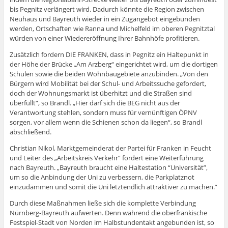
bis Pegnitz verlängert wird. Dadurch könnte die Region zwischen
Neuhaus und Bayreuth wieder in ein Zugangebot eingebunden
werden, Ortschaften wie Ranna und Michelfeld im oberen Pegnitztal
würden von einer Wiedereröffnung Ihrer Bahnhöfe profitieren.
Zusätzlich fordern DIE FRANKEN, dass in Pegnitz ein Haltepunkt in
der Höhe der Brücke „Am Arzberg“ eingerichtet wird, um die dortigen
Schulen sowie die beiden Wohnbaugebiete anzubinden. „Von den
Bürgern wird Mobilität bei der Schul- und Arbeitssuche gefordert,
doch der Wohnungsmarkt ist überhitzt und die Straßen sind
überfüllt“, so Brandl. „Hier darf sich die BEG nicht aus der
Verantwortung stehlen, sondern muss für vernünftigen ÖPNV
sorgen, vor allem wenn die Schienen schon da liegen“, so Brandl
abschließend.
Christian Nikol, Marktgemeinderat der Partei für Franken in Feucht
und Leiter des „Arbeitskreis Verkehr“ fordert eine Weiterführung
nach Bayreuth. „Bayreuth braucht eine Haltestation “Universität”,
um so die Anbindung der Uni zu verbessern, die Parkplatznot
einzudämmen und somit die Uni letztendlich attraktiver zu machen.”
Durch diese Maßnahmen ließe sich die komplette Verbindung
Nürnberg-Bayreuth aufwerten. Denn während die oberfränkische
Festspiel-Stadt von Norden im Halbstundentakt angebunden ist, so