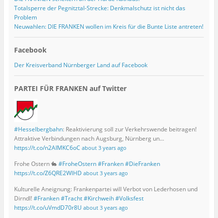
Totalsperre der Pegnitztal-Strecke: Denkmalschutz ist nicht das
Problem
Neuwahlen: DIE FRANKEN wollen im Kreis für die Bunte Liste antreten!
Facebook
Der Kreisverband Nürnberger Land auf Facebook
PARTEI FÜR FRANKEN auf Twitter
#Hesselbergbahn
: Reaktivierung soll zur Verkehrswende beitragen!
Attraktive Verbindungen nach Augsburg, Nürnberg un…
https://t.co/n2AIMKC6oC
about 3 years ago
Frohe Ostern 🐇
#FroheOstern
#Franken
#DieFranken
https://t.co/Z6QRE2WlHD
about 3 years ago
Kulturelle Aneignung: Frankenpartei will Verbot von Lederhosen und
Dirndl!
#Franken
#Tracht
#Kirchweih
#Volksfest
https://t.co/uVmdD70r8U
about 3 years ago