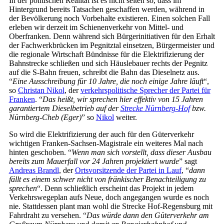
In der politischen Realität ist es nicht selten so, dass im
Hintergrund bereits Tatsachen geschaffen werden, während in
der Bevölkerung noch Vorbehalte existieren. Einen solchen Fall
erleben wir derzeit im Schienenverkehr von Mittel- und
Oberfranken. Denn während sich Bürgerinitiativen für den Erhalt
der Fachwerkbrücken im Pegnitztal einsetzen, Bürgermeister und
die regionale Wirtschaft Bündnisse für die Elektrifizierung der
Bahnstrecke schließen und sich Häuslebauer rechts der Pegnitz
auf die S-Bahn freuen, schreibt die Bahn das Dieselnetz aus.
“
Eine Ausschreibung für 10 Jahre, die noch einige Jahre läuft
“,
so
Christan Nikol
, der
verkehrspolitische Sprecher der Partei für
Franken
. “
Das heißt, wir sprechen hier effektiv von 15 Jahren
garantiertem Dieselbetrieb auf der
Strecke Nürnberg-Hof
bzw.
Nürnberg-Cheb (Eger)
” so
Nikol
weiter.
So wird die Elektrifizierung der auch für den Güterverkehr
wichtigen Franken-Sachsen-Magistrale ein weiteres Mal nach
hinten geschoben. “
Wenn man sich vorstellt, dass dieser Ausbau
bereits zum Mauerfall vor 24 Jahren projektiert wurde
” sagt
Andreas Brandl
, der
Ortsvorsitzende der Partei in Lauf
, “
dann
fällt es einem schwer nicht von fränkischer Benachteiligung zu
sprechen
“. Denn schließlich erscheint das Projekt in jedem
Verkehrswegeplan aufs Neue, doch angegangen wurde es noch
nie. Stattdessen plant man wohl die Strecke Hof-Regensburg mit
Fahrdraht zu versehen. “
Das würde dann den Güterverkehr am