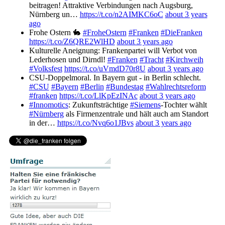
beitragen! Attraktive Verbindungen nach Augsburg,
Nürnberg un…
https://t.co/n2AIMKC6oC
about 3 years
ago
Frohe Ostern 🐇
#FroheOstern
#Franken
#DieFranken
https://t.co/Z6QRE2WlHD
about 3 years ago
Kulturelle Aneignung: Frankenpartei will Verbot von
Lederhosen und Dirndl!
#Franken
#Tracht
#Kirchweih
#Volksfest
https://t.co/uVmdD70r8U
about 3 years ago
CSU-Doppelmoral. In Bayern gut - in Berlin schlecht.
#CSU
#Bayern
#Berlin
#Bundestag
#Wahlrechtsreform
#franken
https://t.co/LlKpEzINAc
about 3 years ago
#Innomotics
: Zukunftsträchtige
#Siemens
-Tochter wählt
#Nürnberg
als Firmenzentrale und hält auch am Standort
in der…
https://t.co/Nvq6o1JBvs
about 3 years ago